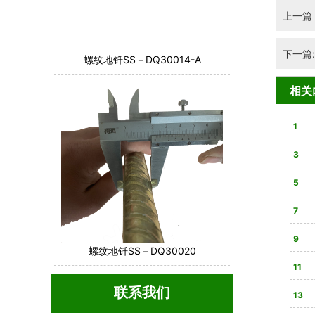
上一篇
下一篇:
螺纹地钎SS－DQ30014-A
相关
1
3
亮
5
合法
7
9
螺纹地钎SS－DQ30020
星，
11
联系我们
80
13