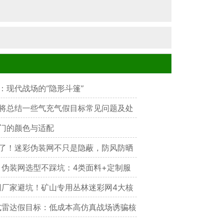
：现代战场的“隐形斗篷”
将总结一些气充气假目标常见问题及处
门的颜色与适配
了！迷彩伪装网不只是隐蔽，防风防晒
材质任选
伪装网选型不踩坑：4类面料+定制服
护选对才管用
厂家避坑！矿山专用丛林迷彩网4大核
降噪省30%成本，实测耐用3年+
雷达假目标：低成本高仿真战场诱骗核