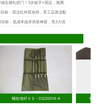
钟搞定婚礼拱门！3步贴字+固定，氛围
目标：雷达红外双加持，军工品质适配
点
目标：低成本战术伪装神器，凭3大优
布局逻辑
螺纹地钎ＳＳ－DQ30014-A
螺纹地钎SS－DQ3