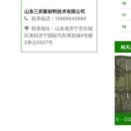
战性
15
山东三所新材料技术有限公司
全解
17
联系电话：13466640666
则是
19
联系地址：山东省济宁市任城
区美恒济宁国际汽车博览城4号楼
单步
2单元0507号
相关
钎ＳＳ－DQ30014-A
螺纹地钎ＳＳ－DQ30014