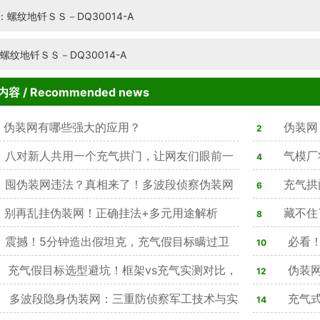
：螺纹地钎ＳＳ－DQ30014-A
螺纹地钎ＳＳ－DQ30014-A
内容
/ Recommended news
伪装网有哪些强大的应用？
伪装网
2
八对新人共用一个充气拱门，让网友们眼前一
气模厂
4
囤伪装网违法？真相来了！多波段侦察伪装网
理方法
充气拱
6
可用，隐身效果突出天幕
别再乱挂伪装网！正确挂法+多元用途解析
藏不住
8
震撼！5分钟造出假坦克，充气假目标瞒过卫
双在线，4类
必看！
10
改写战场战术规则
充气假目标选型避坑！框架vs充气实测对比，
务，隐蔽防
伪装网
12
%军方单位优选仿真款
多波段隐身伪装网：三重防侦察军工技术与实
心作用，合规
充气式
14