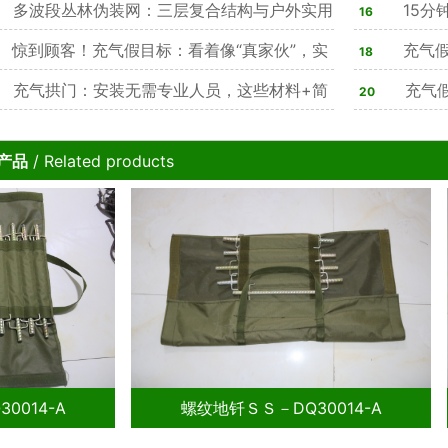
能解析
多波段丛林伪装网：三层复合结构与户外实用
心装备
15分
16
析
惊到顾客！充气假目标：看着像“真家伙”，实
感拉满
充气假
18
演习迷惑神器
充气拱门：安装无需专业人员，这些材料+简
实战训练痛
充气假
20
骤就能轻松搞定
势改写战场
产品
/ Related products
-A
螺纹地钎ＳＳ－DQ30014-A