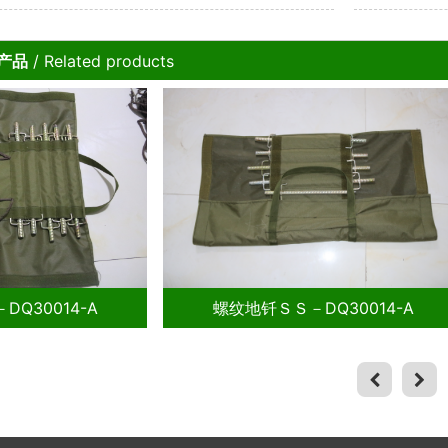
骤就能轻松搞定
势改写战场
产品
/ Related products
14-A
螺纹地钎ＳＳ－DQ30014-A