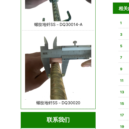
相关
1
螺纹地钎SS－DQ30014-A
3
亮
5
合法
7
9
星，
11
80
13
螺纹地钎SS－DQ30020
战性
15
全解
17
联系我们
则是
19