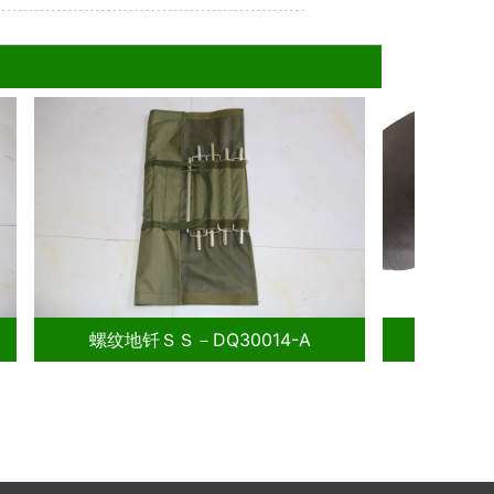
布局逻辑
螺纹地钎ＳＳ－DQ30014-A
螺纹地钎SS－D