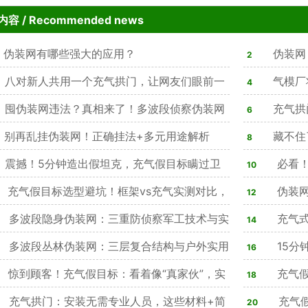
内容
/ Recommended news
伪装网有哪些强大的应用？
伪装网
2
八对新人共用一个充气拱门，让网友们眼前一
气模厂
4
囤伪装网违法？真相来了！多波段侦察伪装网
理方法
充气拱
6
可用，隐身效果突出天幕
别再乱挂伪装网！正确挂法+多元用途解析
藏不住
8
震撼！5分钟造出假坦克，充气假目标瞒过卫
双在线，4类
必看！
10
改写战场战术规则
充气假目标选型避坑！框架vs充气实测对比，
务，隐蔽防
伪装网
12
%军方单位优选仿真款
多波段隐身伪装网：三重防侦察军工技术与实
心作用，合规
充气式
14
能解析
多波段丛林伪装网：三层复合结构与户外实用
心装备
15分
16
析
惊到顾客！充气假目标：看着像“真家伙”，实
感拉满
充气假
18
演习迷惑神器
充气拱门：安装无需专业人员，这些材料+简
实战训练痛
充气假
20