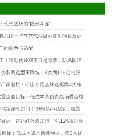
：现代战场的“隐形斗篷”
将总结一些气充气假目标常见问题及处
门的颜色与适配
了！迷彩伪装网不只是隐蔽，防风防晒
材质任选
伪装网选型不踩坑：4类面料+定制服
护选对才管用
厂家避坑！矿山专用丛林迷彩网4大核
降噪省30%成本，实测耐用3年+
雷达假目标：低成本高仿真战场诱骗核
钟搞定婚礼拱门！3步贴字+固定，氛围
目标：雷达红外双加持，军工品质适配
点
目标：低成本战术伪装神器，凭3大优