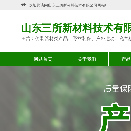
欢迎您访问山东三所新材料技术有限公司网站!
山东三所新材料技术有
主营：伪装器材类产品、野营装备、户外运动、充气
网站首页
关于我们
产品