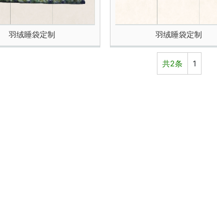
羽绒睡袋定制
羽绒睡袋定制
共2条
1