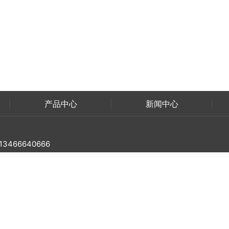
产品中心
新闻中心
466640666
ps://www.csdssc.com/
山东省济宁市任城区美恒济宁国际汽车博览城4号楼2单元0507号