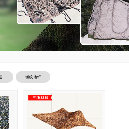
服
螺纹地钎