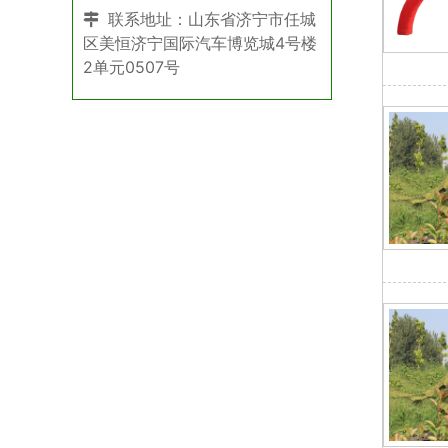
联系地址：山东省济宁市任城
区美恒济宁国际汽车博览城4号楼
2单元0507号