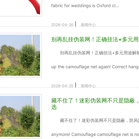
fabric for weddings is Oxford cl...
|
2026-04-26
新闻中心
别再乱挂伪装网！正确挂法+多元用
别再乱挂伪装网！正确挂法+多元用途解析，9
up the camouflage net again! Correct hangi
|
2026-04-25
新闻中心
藏不住了！迷彩伪装网不只是隐蔽
选
藏不住了！迷彩伪装网不只是隐蔽，防风防晒双在线，
anymore! Camouflage camouflage net is not