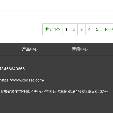
|
2026-04-18
新闻中心
共314条
1
2
3
4
5
下一
产品中心
新闻中心
466640666
ps://www.csdssc.com/
山东省济宁市任城区美恒济宁国际汽车博览城4号楼2单元0507号