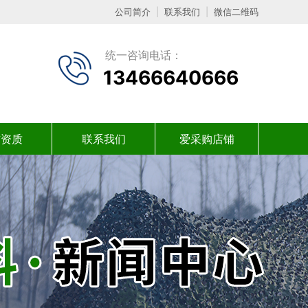
公司简介
|
联系我们
|
微信二维码
统一咨询电话：
13466640666
誉资质
联系我们
爱采购店铺