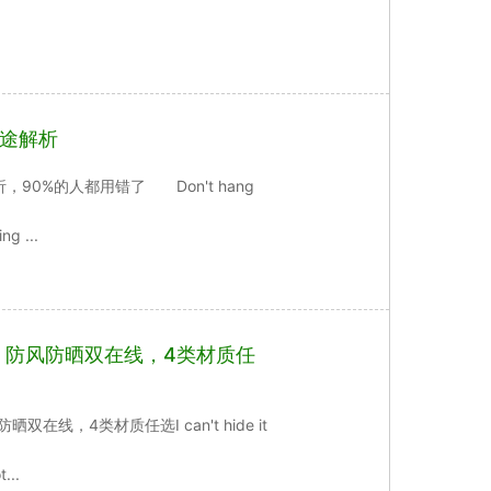
途解析
0%的人都用错了 Don't hang
ng ...
，防风防晒双在线，4类材质任
4类材质任选I can't hide it
...