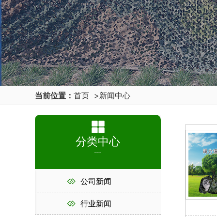
当前位置：
首页
>
新闻中心
分类中心
PRODUCT
公司新闻
行业新闻