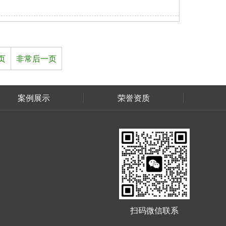
页
非常后一页
案例展示
荣誉资质
扫码微信联系