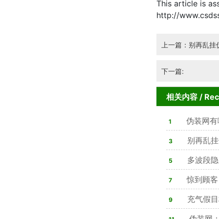
This article is a
http://www.csdss
上一篇：别再乱挂
下一篇:
相关内容
/ Re
伪装网有
1
别再乱挂
3
多波段隐
5
战性能解析
惊到顾客
7
则是演习迷惑
充气假目
9
势改写战场布
伪装网：