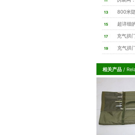
11
读懂现代隐蔽
800米
13
察密码
超详细
15
充气拱
17
充气拱
19
相关产品
/ Rel