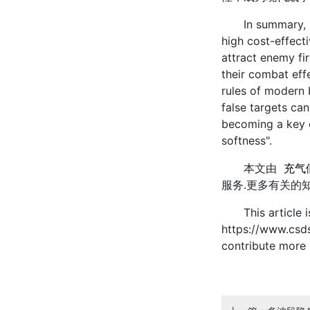
In summary, infl
high cost-effect
attract enemy fi
their combat effe
rules of modern b
false targets can
becoming a key e
softness".
本文由
充气
服务.更多有关的
This article is 
https://www.csds
contribute more