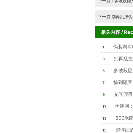
上一篇：多波段隐
下一篇:别再乱挂
相关内容
/ Re
伪装网有
1
别再乱挂
3
多波段隐
5
战性能解析
惊到顾客
7
则是演习迷惑
充气假目
9
势改写战场布
伪装网：
11
读懂现代隐蔽
800米
13
察密码
超详细
15