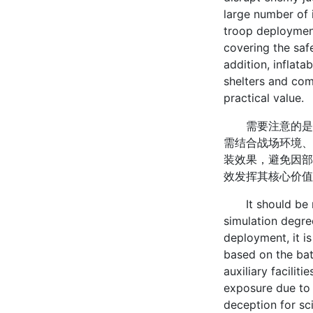
large number of i
troop deployment
covering the safe
addition, inflata
shelters and com
practical value.
需要注意的是，
需结合战场环境、
装效果，避免因部
效发挥其核心价值
It should be not
simulation degre
deployment, it is
based on the bat
auxiliary facili
exposure due to 
deception for sci