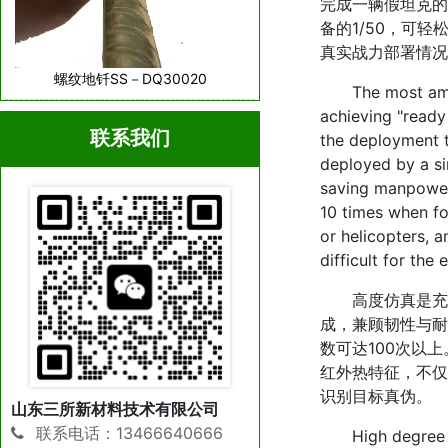
完成一辆假坦克的
备的1/50，可
真实战力部署情况
螺纹地钎SS－DQ30020
The most amazing
achieving "ready
联系我们
the deployment t
deployed by a sin
saving manpower 
10 times when fol
or helicopters, 
difficult for th
高度仿真是充气
成，兼顾韧性与耐
数可达100次以
红外热特征，不仅
识别目标真伪。
山东三所新材料技术有限公司
联系电话：13466640666
High degree simu