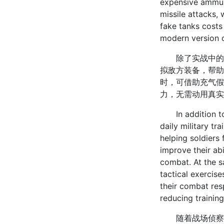
expensive ammunit
missile attacks, 
fake tanks costs
modern version o
除了实战中的战
拟敌方装备，帮助
时，可借助充气假
力，无需动用真实
In addition to t
daily military tr
helping soldiers
improve their abi
combat. At the s
tactical exercise
their combat resp
reducing training
随着战场侦察技