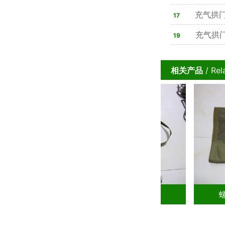
充气拱
17
充气拱
19
相关产品
/ Rel
螺纹地钎ＳＳ－DQ30014-A
螺纹地钎