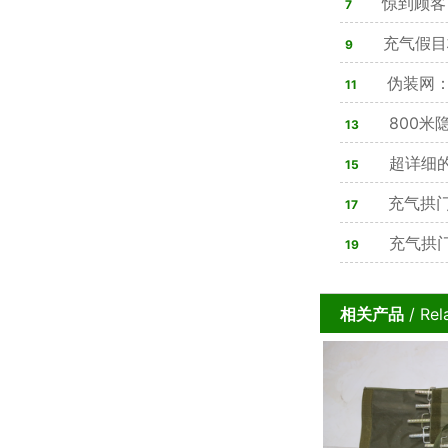
战性能解析
惊到顾客
7
则是演习迷惑
充气假目
9
势改写战场布
伪装网：
11
读懂现代隐蔽
800米
13
察密码
超详细
15
充气拱
17
充气拱
19
相关产品
/ Rel