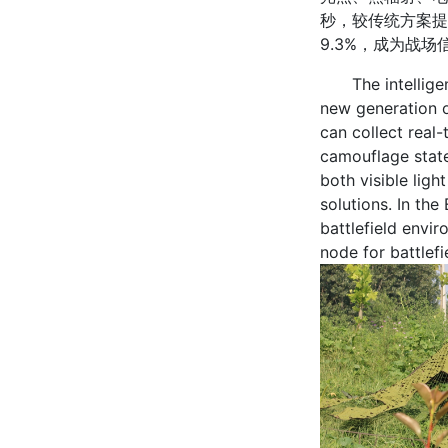
秒，较传统方案提
9.3%，成为战
The intelligent 
new generation o
can collect real
camouflage state
both visible ligh
solutions. In th
battlefield envi
node for battlefi