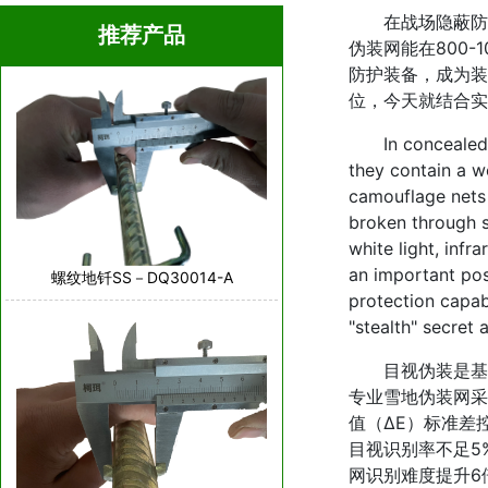
在战场隐蔽防护
推荐产品
伪装网能在800
防护装备，成为装
位，今天就结合实
In concealed pro
they contain a w
camouflage nets
broken through s
white light, inf
an important pos
螺纹地钎SS－DQ30014-A
protection capabi
"stealth" secret
目视伪装是基础
专业雪地伪装网采
值（ΔE）标准差
目视识别率不足5
网识别难度提升6