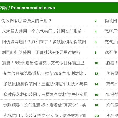
内容
/ Recommended news
伪装网有哪些强大的应用？
伪装网
2
八对新人共用一个充气拱门，让网友们眼前一
气模厂
4
囤伪装网违法？真相来了！多波段侦察伪装网
理方法
充气拱
6
可用，隐身效果突出天幕
别再乱挂伪装网！正确挂法+多元用途解析
藏不住
8
震撼！5分钟造出假坦克，充气假目标瞒过卫
双在线，4类
必看！
10
改写战场战术规则
充气假目标选型避坑！框架vs充气实测对比，
务，隐蔽防
伪装网
12
%军方单位优选仿真款
多波段隐身伪装网：三重防侦察军工技术与实
心作用，合规
充气式
14
能解析
多波段丛林伪装网：三层复合结构与户外实用
心装备
15分
16
析
惊到顾客！充气假目标：看着像“真家伙”，实
感拉满
充气假
18
演习迷惑神器
充气拱门：安装无需专业人员，这些材料+简
实战训练痛
充气假
20