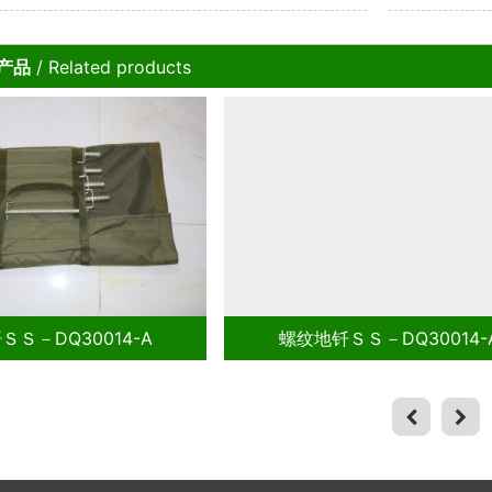
骤就能轻松搞定
势改写战场
产品
/ Related products
Q30014-A
螺纹地钎ＳＳ－DQ30014-A