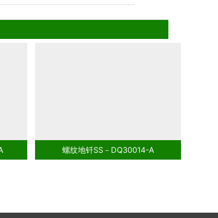
布局逻辑
螺纹地钎SS－DQ30014-A
螺纹地