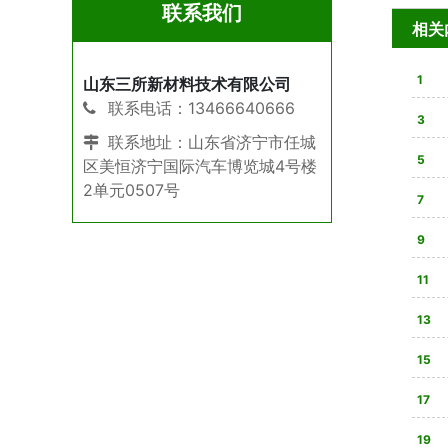
联系我们
相关
1
山东三所新材料技术有限公司
联系电话：13466640666
3
联系地址：山东省济宁市任城
亮
5
区美恒济宁国际汽车博览城4号楼
2单元0507号
合法
7
9
星，
11
80
13
战性
15
全解
17
则是
19