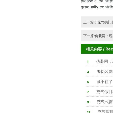
please click htt
gradually contr
上一篇：充气拱门
下一篇:伪装网：现
相关内容
/ Re
伪装网：
1
囤伪装网
3
合法可用，隐
藏不住了
5
双在线，4类材
充气假目
7
80%军方单位
充气式雷
9
心装备
充气假目
11