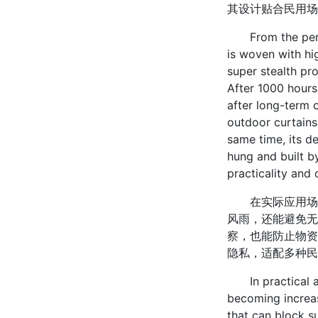
其设计贴合民用场
From the perspe
is woven with hi
super stealth pro
After 1000 hours
after long-term o
outdoor curtains
same time, its de
hung and built by
practicality and
在实际应用场景
风雨，还能避免无
察，也能防止物资
隐私，适配多种民
In practical ap
becoming increas
that can block su