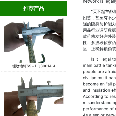
network is legall
推荐产品
“买不起主战坦
困惑，甚至有不少
强的隐身防护能力
用品行业调研数据
款价格友好户外装
性、多波段侦察伪
区，正确解锁伪装
Is it illegal to
main battle tank
螺纹地钎SS－DQ30014-A
people are afrai
civilian multi b
become an "all po
and insulation ef
According to res
misunderstanding
performance of m
As a senior netw