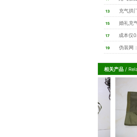
实战训练痛点
充气拱
13
婚礼充
15
步搞定氛围感
成本仅0
17
坦克
伪装网：
19
相关产品
/ Rel