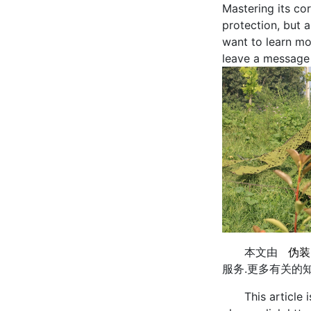
Mastering its cor
protection, but 
want to learn mo
leave a message f
本文由
伪
服务.更多有关的
This article is 