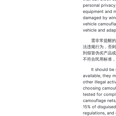
personal privacy
equipment and ma
damaged by wind,
vehicle camoufla
vehicle and adapt
需非常提醒的是
法违规行为，否则
到假冒伪劣产品或
不符合民用标准，
It should be not
available, they m
other illegal act
choosing camoufl
tested for compli
camouflage nets,
15% of disguised
regulations, and 