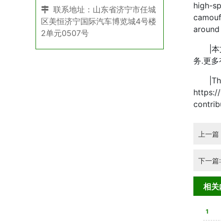
high-sp
联系地址：山东省济宁市任城
camoufl
区美恒济宁国际汽车博览城4号楼
around 
2单元0507号
|本
务.更
|This a
https:/
contri
上一篇
下一篇
相关
1