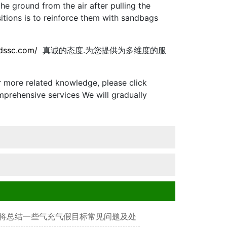
the ground from the air after pulling the
itions is to reinforce them with sandbags
sdssc.com/
真诚的态度.为您提供为多维度的服
 more related knowledge, please click
prehensive services We will gradually
将总结一些气充气假目标常见问题及处