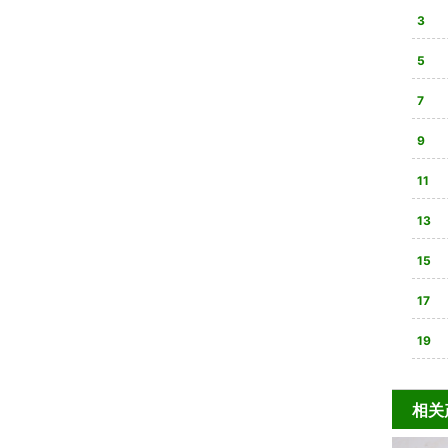
3
合法
5
双在
7
80
9
心装
11
实战
13
15
步搞
17
坦克
19
相关