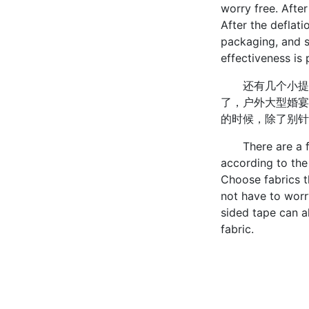
worry free. After
After the deflati
packaging, and st
effectiveness is 
还有几个小提醒
了，户外大型婚宴
的时候，除了别针
There are a few
according to the
Choose fabrics t
not have to worr
sided tape can a
fabric.