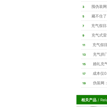
囤伪装网
3
合法可用，隐
藏不住了
5
双在线，4类材
充气假目
7
80%军方单位
充气式雷
9
心装备
充气假目
11
实战训练痛点
充气拱
13
婚礼充
15
步搞定氛围感
成本仅0
17
坦克
伪装网：
19
相关产品
/ Rel