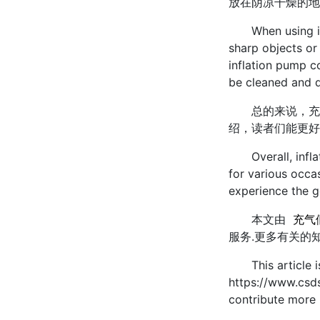
放在阴凉干燥的地
When using infla
sharp objects or
inflation pump co
be cleaned and dr
总的来说，充气
绍，读者们能更好
Overall, inflata
for various occas
experience the go
本文由
充气
服务.更多有关的
This article is 
https://www.csds
contribute more