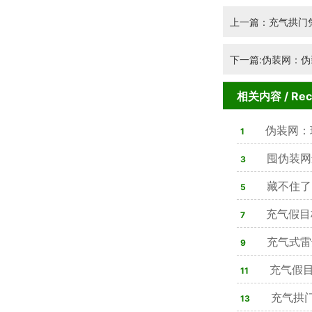
上一篇：充气拱门
下一篇:伪装网：伪
相关内容
/ Re
伪装网：
1
囤伪装网
3
合法可用，隐
藏不住了
5
双在线，4类材
充气假目
7
80%军方单位
充气式雷
9
心装备
充气假目
11
实战训练痛点
充气拱
13