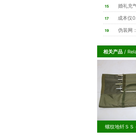
婚礼充
15
步搞定氛围感
成本仅0
17
坦克
伪装网：
19
相关产品
/ Rel
螺纹地钎ＳＳ－DQ30014-A
螺纹地钎ＳＳ－DQ3