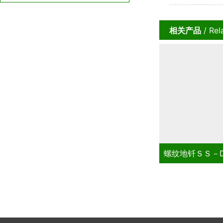
单步骤就能轻
相关产品
/ Rel
螺纹地钎ＳＳ－DQ30014-A
螺纹地钎ＳＳ－DQ3