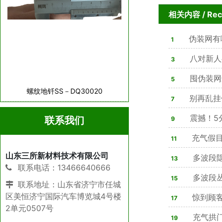
相关内容
/ Re
伪装网有
1
八对新人
3
亮
囤伪装网
5
螺纹地钎SS－DQ30020
合法可用，隐
别再乱挂
7
震撼！5
联系我们
9
星，改写战场
充气假目
11
山东三所新材料技术有限公司
80%军方单位
多波段
13
联系电话：13466640666
战性能解析
多波段
15
联系地址：山东省济宁市任城
区美恒济宁国际汽车博览城4号楼
全解析
惊到顾客
17
2单元0507号
则是演习迷惑
充气拱门
19