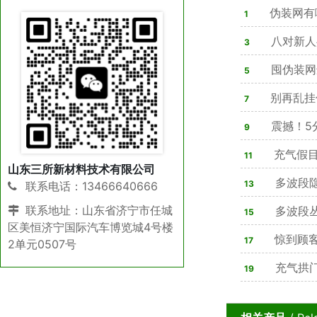
伪装网有
1
八对新人
3
亮
囤伪装网
5
合法可用，隐
别再乱挂
7
震撼！5
9
星，改写战场
充气假目
11
山东三所新材料技术有限公司
80%军方单位
多波段
13
联系电话：13466640666
联系地址：山东省济宁市任城
战性能解析
多波段
15
区美恒济宁国际汽车博览城4号楼
全解析
惊到顾客
17
2单元0507号
则是演习迷惑
充气拱门
19
单步骤就能轻