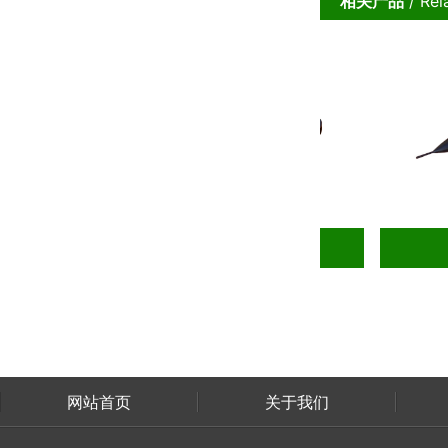
相关产品
/ Rel
​气密式充气飞机
网站首页
关于我们