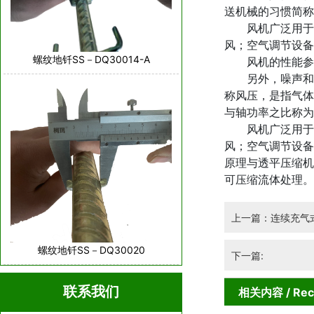
送机械的习惯简称
风机广泛用于工
风；空气调节设备
螺纹地钎SS－DQ30014-A
风机的性能参数
另外，噪声和振
称风压，是指气体
与轴功率之比称为
风机广泛用于工
风；空气调节设备
原理与透平压缩机
可压缩流体处理。
上一篇：连续充气
螺纹地钎SS－DQ30020
下一篇:
联系我们
相关内容
/ Re