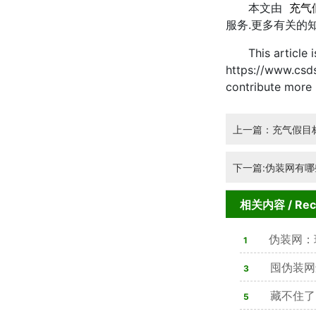
本文由
充气
服务.更多有关的
This article is 
https://www.csds
contribute more
上一篇：充气假目
下一篇:伪装网有
相关内容
/ Re
伪装网：
1
囤伪装网
3
合法可用，隐
藏不住了
5