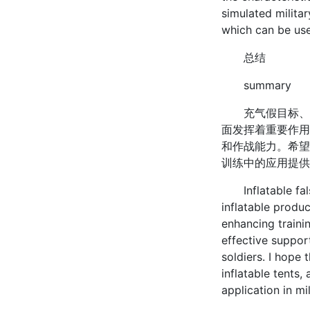
simulated milita
which can be use
总结
summary
充气假目标、充
面发挥着重要作用
和作战能力。希望
训练中的应用提供
Inflatable false
inflatable produc
enhancing traini
effective support
soldiers. I hope 
inflatable tents,
application in mil