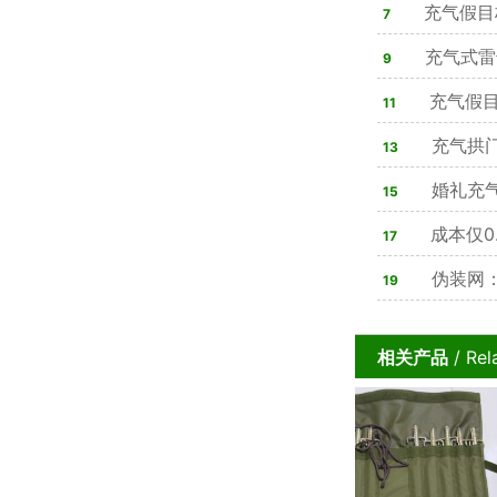
双在线，4类材
充气假目
7
80%军方单位
充气式雷
9
心装备
充气假目
11
实战训练痛点
充气拱
13
婚礼充
15
步搞定氛围感
成本仅0
17
坦克
伪装网：
19
相关产品
/ Rel