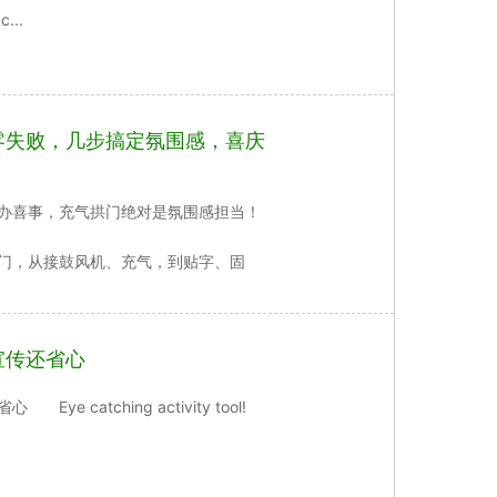
c...
零失败，几步搞定氛围感，喜庆
喜事，充气拱门绝对是氛围感担当！
门，从接鼓风机、充气，到贴字、固
宣传还省心
atching activity tool!