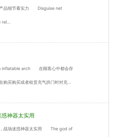
看实力 Disguise net
rel...
nflatable arch 在顾客心中都会存
购买购买或者租赁充气拱门时对充...
迷惑神器太实用
迷惑神器太实用 The god of