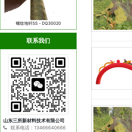
螺纹地钎SS－DQ30020
联系我们
山东三所新材料技术有限公司
联系电话：13466640666