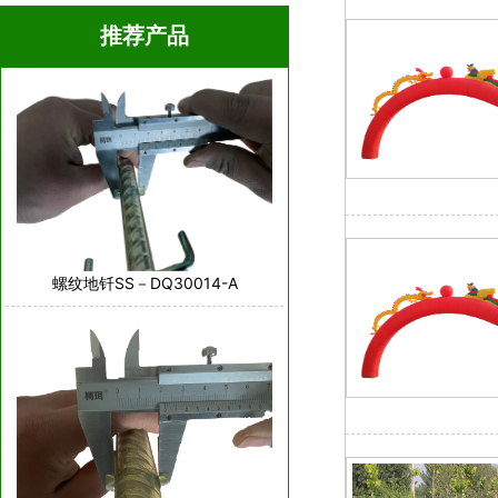
推荐产品
螺纹地钎SS－DQ30014-A