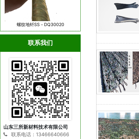
螺纹地钎SS－DQ30020
联系我们
山东三所新材料技术有限公司
联系电话：13466640666